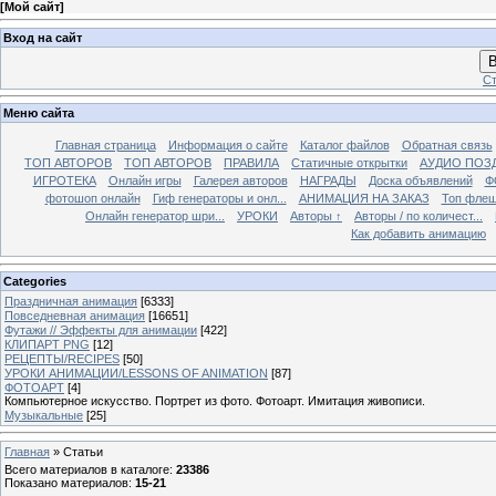
[
Мой сайт
]
Вход на сайт
В
Ст
Меню сайта
Главная страница
Информация о сайте
Каталог файлов
Обратная связь
ТОП АВТОРОВ
ТОП АВТОРОВ
ПРАВИЛА
Статичные открытки
АУДИО ПОЗ
ИГРОТЕКА
Онлайн игры
Галерея авторов
НАГРАДЫ
Доска объявлений
Ф
фотошоп онлайн
Гиф генераторы и онл...
АНИМАЦИЯ НА ЗАКАЗ
Топ фле
Онлайн генератор шри...
УРОКИ
Авторы ↑
Авторы / по количест...
Как добавить анимацию
Categories
Праздничная анимация
[6333]
Повседневная анимация
[16651]
Футажи // Эффекты для анимации
[422]
КЛИПАРТ PNG
[12]
РЕЦЕПТЫ/RECIPES
[50]
УРОКИ АНИМАЦИИ/LESSONS OF ANIMATION
[87]
ФОТОАРТ
[4]
Компьютерное искусство. Портрет из фото. Фотоарт. Имитация живописи.
Музыкальные
[25]
Главная
»
Статьи
Всего материалов в каталоге
:
23386
Показано материалов
:
15-21