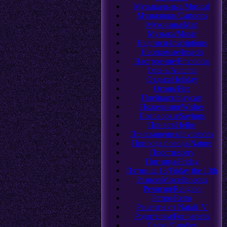
Музыкальные/Musical
Мультяшки/Cartoons
Мужчины/Man
Музыка/Music
Надписи/Inscriptions
Насекомые/Insects
Настроение/Emotions/
Осень/Autumn
Отдых/Holiday
Огонь/Fire
Плейкаст/playcast
Пожелания/Wishes
Поговорки/Sayings
Привет/Hello/
Приглашения/Invitations
Природа,погода/Nature
Прости/sorry
Пятница/Friday
Пятница 13/Friday the 13th
Разное/Miscellaneous
Религия/Religion
Ретро/Retro
Рецепты от Natali_V
Родителям/For parents
Свечи/Candles