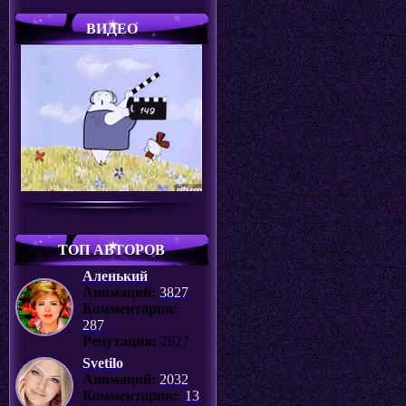
ВИДЕО
ТОП АВТОРОВ
Аленький
Анимаций:
3827
Комментарии:
287
Репутация:
2627
Svetilo
Анимаций:
2032
Комментарии:
13