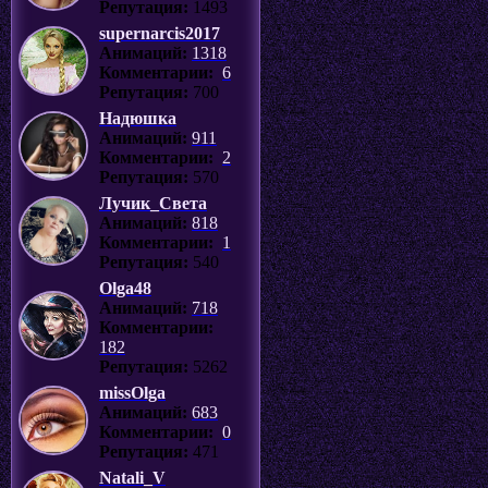
Репутация:
1493
supernarcis2017
Анимаций:
1318
Комментарии:
6
Репутация:
700
Надюшка
Анимаций:
911
Комментарии:
2
Репутация:
570
Лучик_Света
Анимаций:
818
Комментарии:
1
Репутация:
540
Olga48
Анимаций:
718
Комментарии:
182
Репутация:
5262
missOlga
Анимаций:
683
Комментарии:
0
Репутация:
471
Natali_V