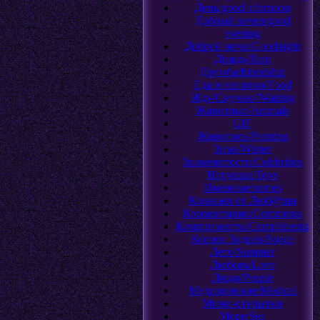
День/good afternoon
Добрый вечер/good
evening
Доброй ночи/Goodnight
Дождь/Rain
Дружба/friendship
Еда и напитки/Food
Жду/Скучаю//Waiting
Животные/Animals
GIF
Живопись/Painting
Зима/Winter
Знаменитости/Celebrities
Игрушки/Toys
Именные/names
Коллажи от Люб@ши
Комментарии/Comments
Комплименты/Compliments
Космос Зодиак/Space
Лето/Summer
Любовь/Love
Люди/People
Медицинские/Medical
Мини-открытки
Море/Sea