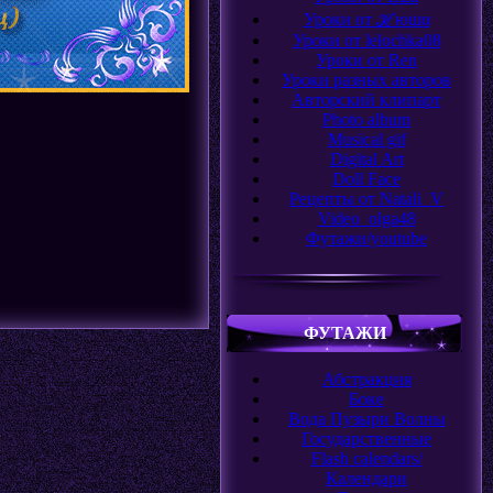
Уроки от ℋюɯα
Уроки от lelochka08
Уроки от Ren
Уроки разных авторов
Авторский клипарт
Photo album
Musical gif
Digital Art
Doll Face
Рецепты от Natali_V
Video_olga48
Футажи/youtube
ФУТАЖИ
Абстракция
Боке
Вода Пузыри Волны
Государственные
Flash сalendars/
Календари