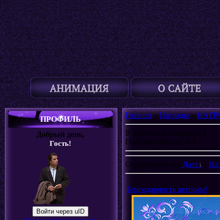
Главная
»
Награды
»
НАГР
ПРОФИЛЬ
В категории Награды
:
3
Добрый день,
Показано наград
:
1-3
Гость!
Сортировать по
:
Дате
·
На
Благодарность авторам!
Войти через uID