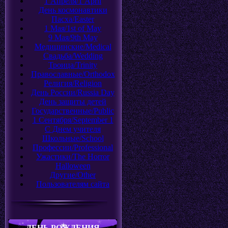
1 Апреля/1 April
День космонавтики
Пасха/Easter
1 Мая/1st of May
9 Мая/9th May
Медицинские/Medical
Свадьба/Wedding
Троица/Trinity
Православные/Orthodox
Религия/Religion
День России/Russia Day
День защиты детей
Государственные/Public
1 Сентября/September 1
С Днем учителя
Школьные/School
Профессии/Professional
Ужастики/The Horror
Halloween
Другие/Оther
Пользователям сайта
ДЕНЬ РОЖДЕНИЯ