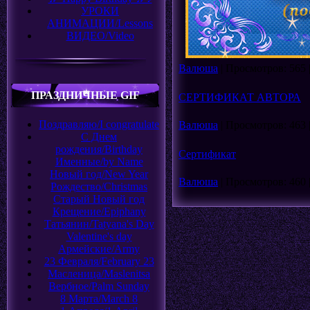
УРОКИ
АНИМАЦИИ/Lessons
ВИДЕО/Video
Валюша
|
Просмотров:
565
ПРАЗДНИЧНЫЕ GIF
СЕРТИФИКАТ АВТОРА
Поздравляю/I congratulate
Валюша
|
Просмотров:
463
С Днем
рождения/Birthday
Сертификат
Именные/by Name
Новый год/New Year
Валюша
|
Просмотров:
460
Рождество/Christmas
Старый Новый год
Крещение/Epiphany
Татьянин/Tatyana's Day
Valentine's day
Армейские/Army
23 Февраля/February 23
Масленица/Maslenitsa
Вербное/Palm Sunday
8 Марта/March 8