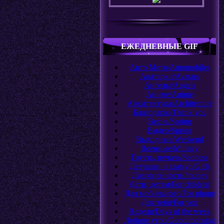
ЕЖЕДНЕВНЫЕ GIF
Авто Мото/Automobiles
Аватарки/Avatars
Ангелы/Angels
Аниме/Anime
Архитектура/Аrchitecture
Благодарю/Thank you
Весна/Spring
Видео/Spring
Выходные/Weekend
Военные/Military
Грусть, печаль/Sadness
Девушки и гламур/Girls
Драгоценности/money
Дети, детям/For children
Для мобильного/For phone
Для тебя/For you
Неделя/Days of the week
Доброе утро/Good morning