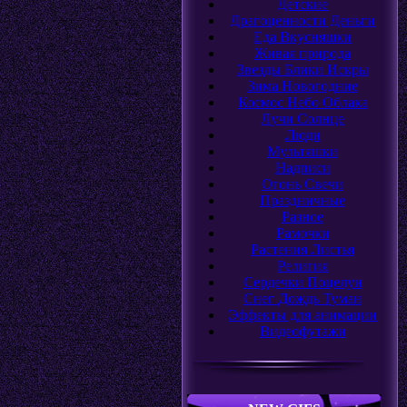
Детские
Драгоценности Деньги
Еда Вкусняшки
Живая природа
Звезды Блики Искры
Зима Новогодние
Космос Небо Облака
Лучи Солнце
Люди
Мультяшки
Надписи
Огонь Свечи
Праздничные
Разное
Рамочки
Растения Листья
Религия
Сердечки Поцелуи
Снег Дождь Туман
Эффекты для анимации
Видеофутажи