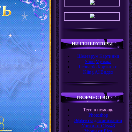
ИИ ГЕНЕРАТОРЫ
Шедеврум|Картинки
Suno|Музыка
Leonardo|Картинки
Kling AI|Видео
ТВОРЧЕСТВО
Теги в помощь
Photoshop
Эффекты для анимации
Уроки от Olga48
Уроки от Elza