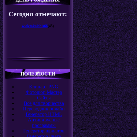
Сегодня отмечают:
wioletakalabis66
(45)
ПОЛЕЗНОСТИ
Клипарт PNG
Фотошоп Мастер
Сайты
Всё для творчества
Переводчик онлайн
Генератор HTML
Антивирусные
программы
Генератор шрифтов
Генератор цвета