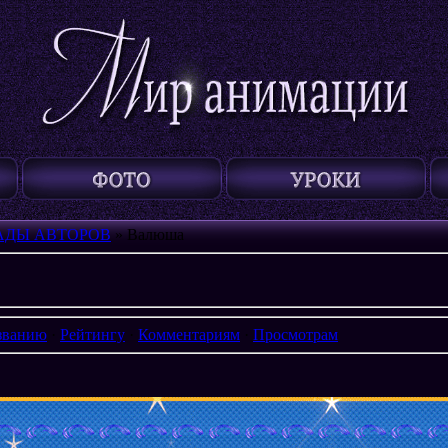
АДЫ АВТОРОВ
» Валюша
званию
·
Рейтингу
·
Комментариям
·
Просмотрам