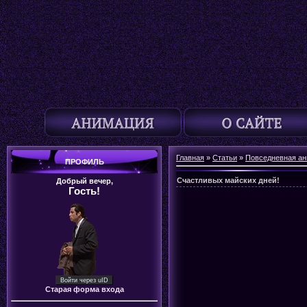
Главная
»
Статьи
»
Повседневная а
ПРОФИЛЬ
Счастливых майских дней!
Добрый вечер,
Гость!
Войти через uID
Старая форма входа