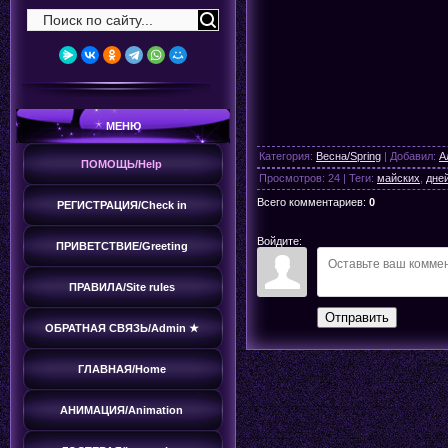
МЕНЮ
Категория
:
Весна/Spring
|
Добавил
:
А
ПОМОЩЬ/Help
Просмотров
:
24
|
Теги
:
майских
,
дне
Всего комментариев
:
0
РЕГИСТРАЦИЯ/Check in
Войдите:
ПРИВЕТСТВИЕ/Greeting
ПРАВИЛА/Site rules
Отправить
ОБРАТНАЯ СВЯЗЬ/Admin ★
ГЛАВНАЯ/Home
АНИМАЦИЯ/Animation