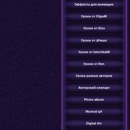
Эффекты для анимации
Уроки от Olga48
Уроки от Elza
Уроки от ℋюɯα
Уроки от lelochka08
Уроки от Ren
Уроки разных авторов
Авторский клипарт
Photo album
Musical gif
Digital Art