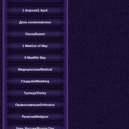
1 Апреля/1 April
День космонавтики
Пасха/Easter
1 Мая/1st of May
9 Мая/9th May
Медицинские/Medical
Свадьба/Wedding
Троица/Trinity
Православные/Orthodox
Религия/Religion
День России/Russia Day