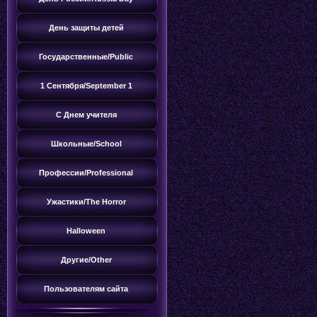
День защиты детей
Государственные/Public
1 Сентября/September 1
С Днем учителя
Школьные/School
Профессии/Professional
Ужастики/The Horror
Halloween
Другие/Оther
Пользователям сайта