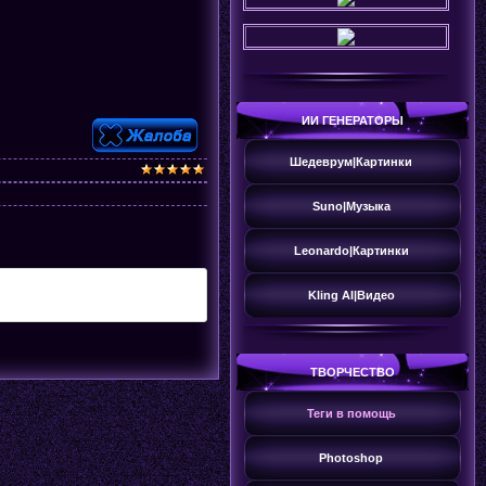
ИИ ГЕНЕРАТОРЫ
Шедеврум|Картинки
Suno|Музыка
Leonardo|Картинки
Kling AI|Видео
ТВОРЧЕСТВО
Теги в помощь
Photoshop