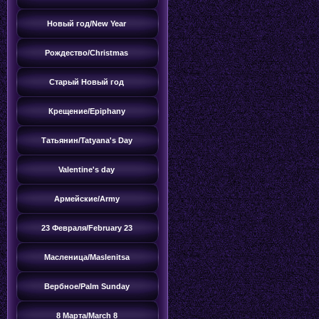
Новый год/New Year
Рождество/Christmas
Старый Новый год
Крещение/Epiphany
Татьянин/Tatyana's Day
Valentine's day
Армейские/Army
23 Февраля/February 23
Масленица/Maslenitsa
Вербное/Palm Sunday
8 Марта/March 8