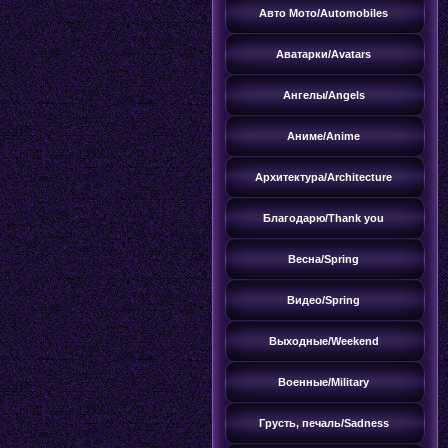
Авто Мото/Automobiles
Аватарки/Avatars
Ангелы/Angels
Аниме/Anime
Архитектура/Аrchitecture
Благодарю/Thank you
Весна/Spring
Видео/Spring
Выходные/Weekend
Военные/Military
Грусть, печаль/Sadness