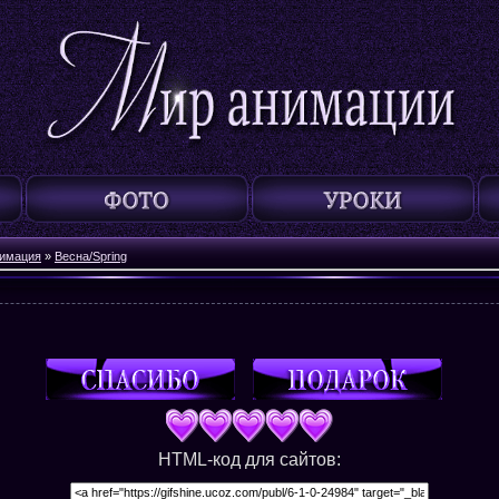
нимация
»
Весна/Spring
HTML-код для сайтов: