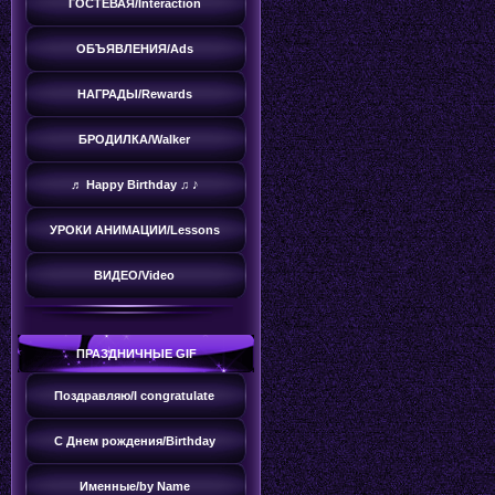
ГОСТЕВАЯ/Interaction
ОБЪЯВЛЕНИЯ/Ads
НАГРАДЫ/Rewards
БРОДИЛКА/Walker
♬ Happy Birthday ♫ ♪
УРОКИ АНИМАЦИИ/Lessons
ВИДЕО/Video
ПРАЗДНИЧНЫЕ GIF
Поздравляю/I congratulate
С Днем рождения/Birthday
Именные/by Name