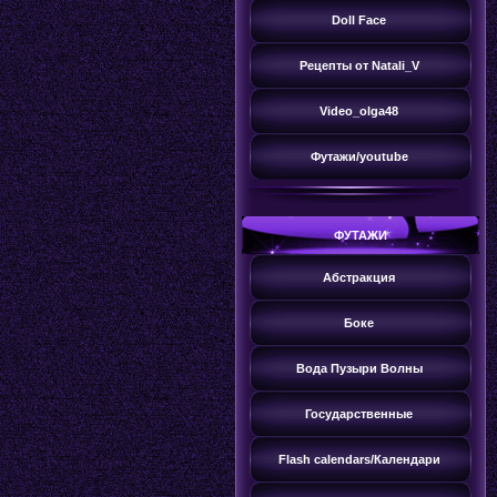
Doll Face
Рецепты от Natali_V
Video_olga48
Футажи/youtube
ФУТАЖИ
Абстракция
Боке
Вода Пузыри Волны
Государственные
Flash сalendars/Календари