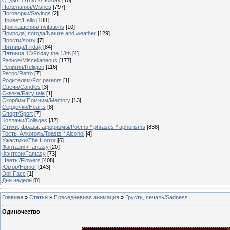
Пожелания/Wishes
[797]
Поговорки/Sayings
[2]
Привет/Hello
[188]
Приглашения/Invitations
[10]
Природа, погода/Nature and weather
[129]
Прости/sorry
[7]
Пятница/Friday
[84]
Пятница 13/Friday the 13th
[4]
Разное/Miscellaneous
[177]
Религия/Religion
[116]
Ретро/Retro
[7]
Родителям/For parents
[1]
Свечи/Candles
[3]
Сказка/Fairy tale
[1]
Скорбим Помним/Memory
[13]
Сердечки/Hearts
[8]
Спорт/Sport
[7]
Коллажи/Collages
[32]
Стихи, фразы, афоризмы/Poems * phrases * aphorisms
[838]
Тосты Алкоголь/Toasts * Alcohol
[4]
Ужастики/The Horror
[6]
Фантазия/Fantasy
[20]
Фэнтези/Fantasy
[73]
Цветы/Flowers
[408]
Юмор/Humor
[143]
Doll Face
[1]
Дни недели
[0]
Главная
»
Статьи
»
Повседневная анимация
»
Грусть, печаль/Sadness
Одиночество