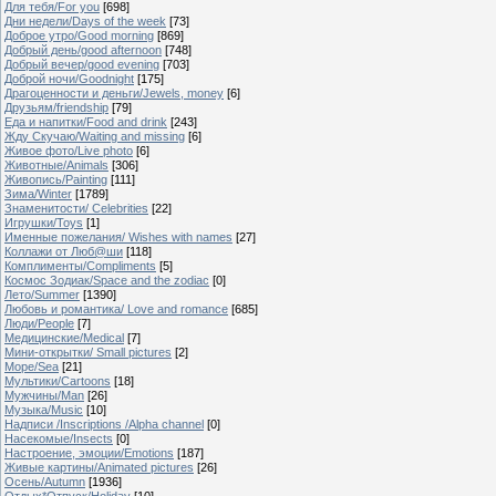
Для тебя/For you
[698]
Дни недели/Days of the week
[73]
Доброе утро/Good morning
[869]
Добрый день/good afternoon
[748]
Добрый вечер/good evening
[703]
Доброй ночи/Goodnight
[175]
Драгоценности и деньги/Jewels, money
[6]
Друзьям/friendship
[79]
Еда и напитки/Food and drink
[243]
Жду Скучаю/Waiting and missing
[6]
Живое фото/Live photo
[6]
Животные/Animals
[306]
Живопись/Painting
[111]
Зима/Winter
[1789]
Знаменитости/ Celebrities
[22]
Игрушки/Toys
[1]
Именные пожелания/ Wishes with names
[27]
Коллажи от Люб@ши
[118]
Комплименты/Compliments
[5]
Космос Зодиак/Space and the zodiac
[0]
Лето/Summer
[1390]
Любовь и романтика/ Love and romance
[685]
Люди/People
[7]
Медицинские/Medical
[7]
Мини-открытки/ Small pictures
[2]
Море/Sea
[21]
Мультики/Cartoons
[18]
Мужчины/Man
[26]
Музыка/Music
[10]
Надписи /Inscriptions /Alpha channel
[0]
Насекомые/Insects
[0]
Настроение, эмоции/Emotions
[187]
Живые картины/Animated pictures
[26]
Осень/Autumn
[1936]
Отдых*Отпуск/Holiday
[10]