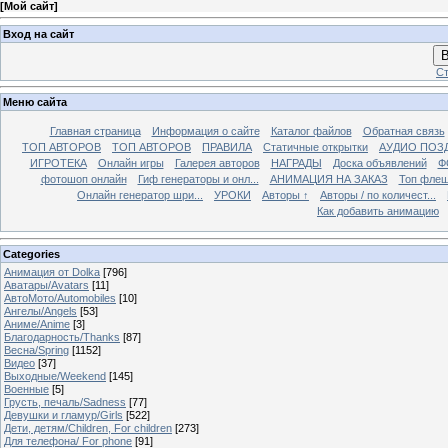
[
Мой сайт
]
Вход на сайт
В
Ст
Меню сайта
Главная страница
Информация о сайте
Каталог файлов
Обратная связь
ТОП АВТОРОВ
ТОП АВТОРОВ
ПРАВИЛА
Статичные открытки
АУДИО ПОЗ
ИГРОТЕКА
Онлайн игры
Галерея авторов
НАГРАДЫ
Доска объявлений
Ф
фотошоп онлайн
Гиф генераторы и онл...
АНИМАЦИЯ НА ЗАКАЗ
Топ фле
Онлайн генератор шри...
УРОКИ
Авторы ↑
Авторы / по количест...
Как добавить анимацию
Categories
Анимация от Dolka
[796]
Аватары/Avatars
[11]
АвтоМото/Automobiles
[10]
Ангелы/Angels
[53]
Аниме/Anime
[3]
Благодарность/Thanks
[87]
Весна/Spring
[1152]
Видео
[37]
Выходные/Weekend
[145]
Военные
[5]
Грусть, печаль/Sadness
[77]
Девушки и гламур/Girls
[522]
Дети, детям/Children, For children
[273]
Для телефона/ For phone
[91]