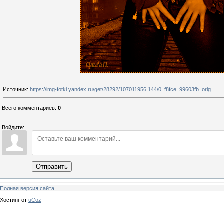
Источник
:
https://img-fotki.yandex.ru/get/28292/107011956.144/0_f8fce_99603fb_orig
Всего комментариев
:
0
Войдите:
Отправить
Полная версия сайта
Хостинг от
uCoz